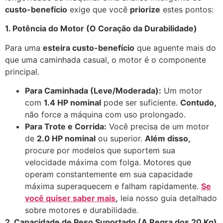
custo-benefício
exige que você
priorize
estes pontos:
1. Potência do Motor (O Coração da Durabilidade)
Para uma
esteira custo-benefício
que aguente mais do
que uma caminhada casual, o motor é o componente
principal.
Para Caminhada (Leve/Moderada):
Um motor
com
1.4 HP nominal
pode ser suficiente.
Contudo,
não force a máquina com uso prolongado.
Para Trote e Corrida:
Você precisa de um motor
de
2.0 HP nominal
ou superior.
Além disso,
procure por modelos que suportem sua
velocidade máxima com folga. Motores que
operam constantemente em sua capacidade
máxima superaquecem e falham rapidamente.
Se
você quiser saber mais
,
leia nosso guia detalhado
sobre motores e durabilidade.
2. Capacidade de Peso Suportado (A Regra dos 20 Kg)